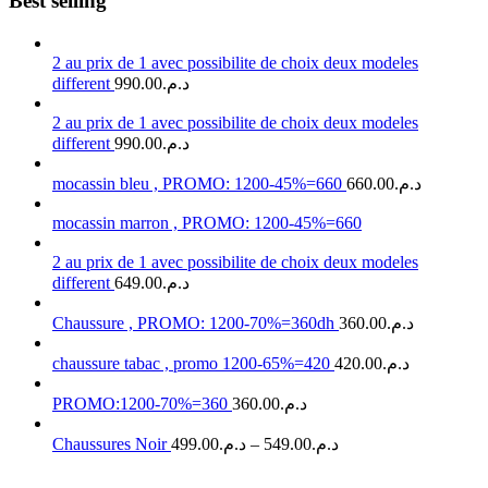
Best selling
2 au prix de 1 avec possibilite de choix deux modeles
different
990.00
د.م.
2 au prix de 1 avec possibilite de choix deux modeles
different
990.00
د.م.
mocassin bleu , PROMO: 1200-45%=660
660.00
د.م.
mocassin marron , PROMO: 1200-45%=660
2 au prix de 1 avec possibilite de choix deux modeles
different
649.00
د.م.
Chaussure , PROMO: 1200-70%=360dh
360.00
د.م.
chaussure tabac , promo 1200-65%=420
420.00
د.م.
PROMO:1200-70%=360
360.00
د.م.
Chaussures Noir
499.00
د.م.
–
549.00
د.م.