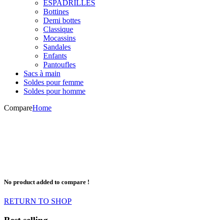
ESPADRILLES
Bottines
Demi bottes
Classique
Mocassins
Sandales
Enfants
Pantoufles
Sacs à main
Soldes pour femme
Soldes pour homme
Compare
Home
No product added to compare !
RETURN TO SHOP