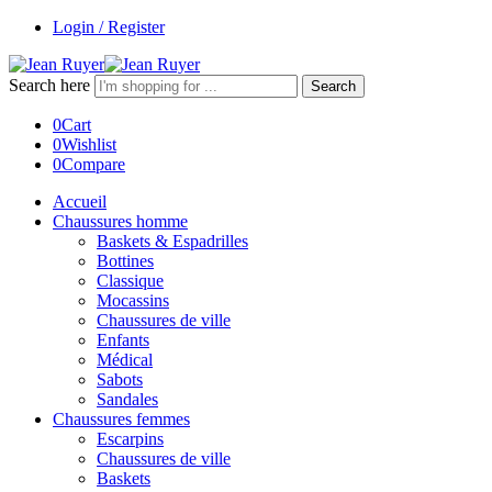
Login / Register
Search here
Search
0
Cart
0
Wishlist
0
Compare
Accueil
Chaussures homme
Baskets & Espadrilles
Bottines
Classique
Mocassins
Chaussures de ville
Enfants
Médical
Sabots
Sandales
Chaussures femmes
Escarpins
Chaussures de ville
Baskets