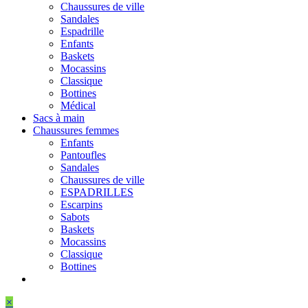
Chaussures de ville
Sandales
Espadrille
Enfants
Baskets
Mocassins
Classique
Bottines
Médical
Sacs à main
Chaussures femmes
Enfants
Pantoufles
Sandales
Chaussures de ville
ESPADRILLES
Escarpins
Sabots
Baskets
Mocassins
Classique
Bottines
×