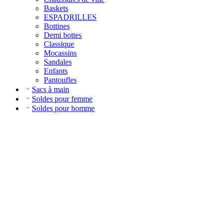
Baskets
ESPADRILLES
Bottines
Demi bottes
Classique
Mocassins
Sandales
Enfants
Pantoufles
Sacs à main
Soldes pour femme
Soldes pour homme
Select Your
Vehicle
OVER 100.000 AUTO AND TRUCK PARTS