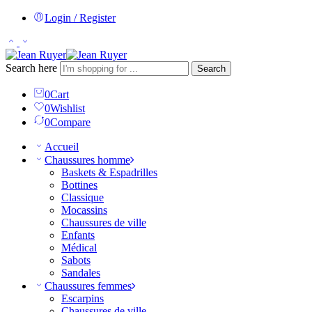
Login / Register
Search here
Search
0
Cart
0
Wishlist
0
Compare
Accueil
Chaussures homme
Baskets & Espadrilles
Bottines
Classique
Mocassins
Chaussures de ville
Enfants
Médical
Sabots
Sandales
Chaussures femmes
Escarpins
Chaussures de ville