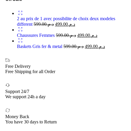
2 au prix de 1 avec possibilite de choix deux modeles
different
599.00
د.م.
499.00
د.م.
Chaussures Femmes
599.00
د.م.
499.00
د.م.
Baskets Gris fer & metal
599.00
د.م.
499.00
د.م.
Free Delivery
Free Shipping for all Order
Support 24/7
We support 24h a day
Money Back
You have 30 days to Return