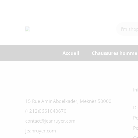
Accueil
Chaussures homme
In
15 Rue Amir Abdelkader, Meknès 50000
De
(+212)0661040670
Po
contact@jeanruyer.com
Po
jeanruyer.com