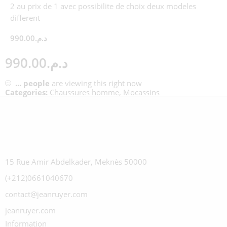
2 au prix de 1 avec possibilite de choix deux modeles
different
990.00
د.م.
990.00
د.م.
...
people
are viewing this right now
Categories:
Chaussures homme
,
Mocassins
15 Rue Amir Abdelkader, Meknès 50000
(+212)0661040670
contact@jeanruyer.com
jeanruyer.com
Information