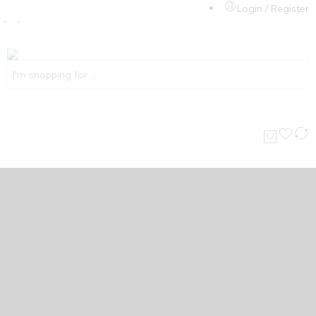
Login / Register
Accueil
Chaussures homme
Baskets & Espadrilles
Bottines
Classique
Mocassins
Chaussures de ville
Enfants
Médical