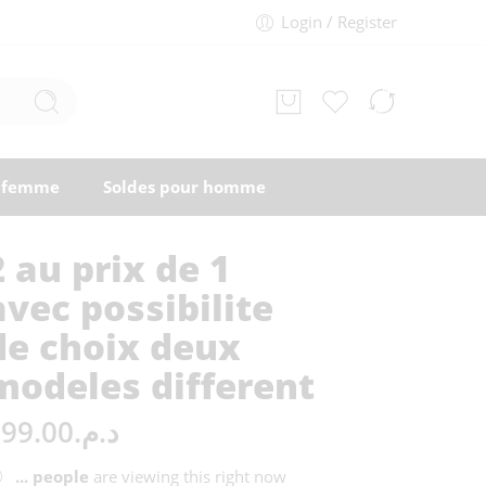
Login / Register
r femme
Soldes pour homme
2 au prix de 1
avec possibilite
de choix deux
modeles different
99.00
د.م.
...
people
are viewing this right now