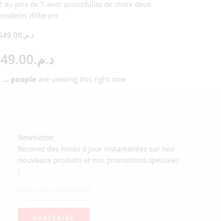
2 au prix de 1 avec posssibilite de choix deux
modeles différent
649.00
د.م.
49.00
د.م.
...
people
are viewing this right now
Newsletter
Recevez des mises à jour instantanées sur nos
nouveaux produits et nos promotions spéciales
!