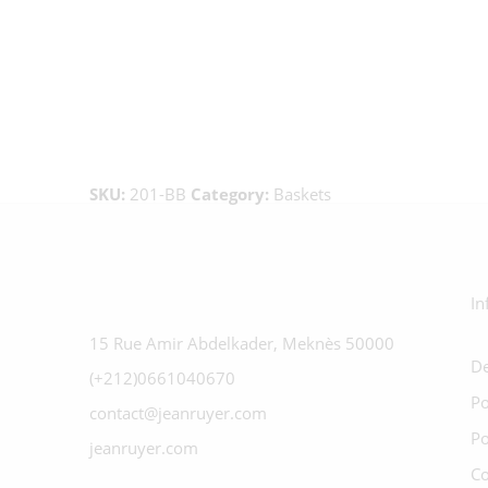
SKU:
201-BB
Category:
Baskets
In
15 Rue Amir Abdelkader, Meknès 50000
De
(+212)0661040670
Po
contact@jeanruyer.com
Po
jeanruyer.com
Co