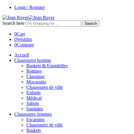
Login / Register
Search here
Search
0
Cart
0
Wishlist
0
Compare
Accueil
Chaussures homme
Baskets & Espadrilles
Bottines
Classique
Mocassins
Chaussures de ville
Enfants
Médical
Sabots
Sandales
Chaussures femmes
Escarpins
Chaussures de ville
Baskets