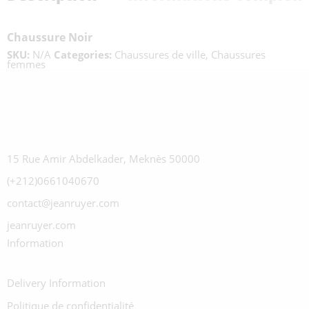
Chaussure Noir
SKU:
N/A
Categories:
Chaussures de ville
,
Chaussures
femmes
15 Rue Amir Abdelkader, Meknès 50000
(+212)0661040670
contact@jeanruyer.com
jeanruyer.com
Information
Delivery Information
Politique de confidentialité