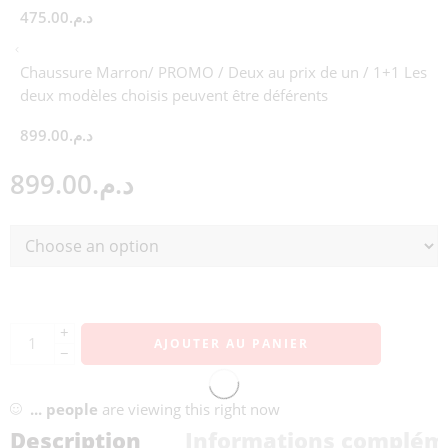
475.00
د.م.
Chaussure Marron/ PROMO / Deux au prix de un / 1+1 Les
deux modèles choisis peuvent être déférents
899.00
د.م.
899.00
د.م.
+
AJOUTER AU PANIER
−
...
people
are viewing this right now
Description
Informations complém