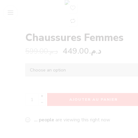
Chaussures Femmes
449.00
د.م.
599.00
د.م.
+
AJOUTER AU PANIER
−
...
people
are viewing this right now