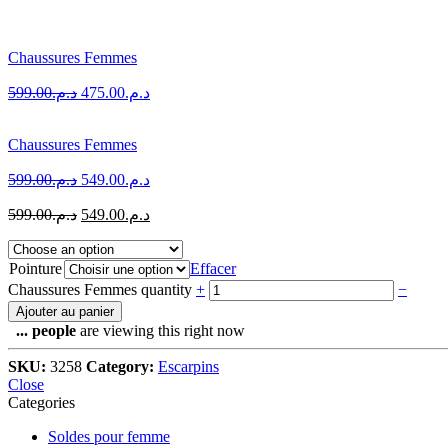
Chaussures Femmes
599.00
د.م.
475.00
د.م.
Chaussures Femmes
599.00
د.م.
549.00
د.م.
599.00
د.م.
549.00
د.م.
Pointure
Effacer
Chaussures Femmes quantity
+
−
Ajouter au panier
...
people
are viewing this right now
SKU:
3258
Category:
Escarpins
Close
Categories
Soldes pour femme