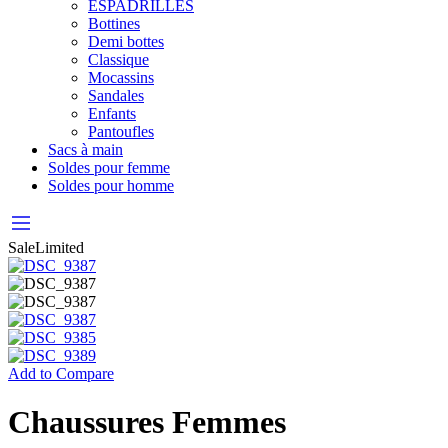
ESPADRILLES
Bottines
Demi bottes
Classique
Mocassins
Sandales
Enfants
Pantoufles
Sacs à main
Soldes pour femme
Soldes pour homme
Sale
Limited
Add to Compare
Chaussures Femmes