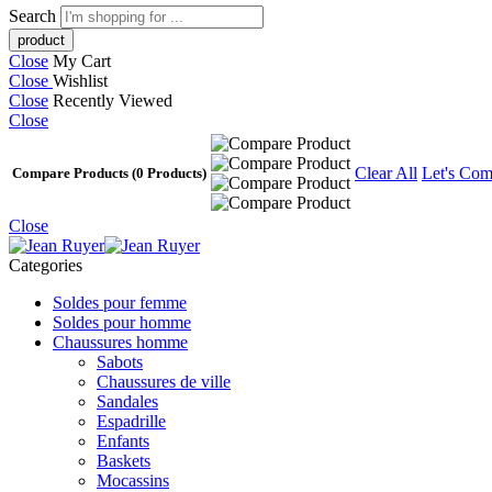
Search
Close
My Cart
Close
Wishlist
Close
Recently Viewed
Close
Clear All
Let's Com
Compare Products
(0 Products)
Close
Categories
Soldes pour femme
Soldes pour homme
Chaussures homme
Sabots
Chaussures de ville
Sandales
Espadrille
Enfants
Baskets
Mocassins