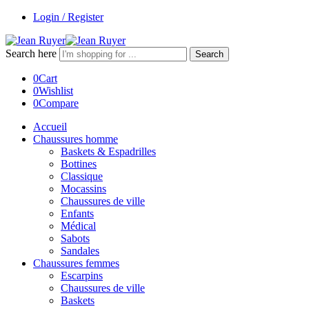
Login / Register
Search here
Search
0
Cart
0
Wishlist
0
Compare
Accueil
Chaussures homme
Baskets & Espadrilles
Bottines
Classique
Mocassins
Chaussures de ville
Enfants
Médical
Sabots
Sandales
Chaussures femmes
Escarpins
Chaussures de ville
Baskets