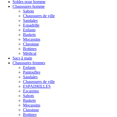
Soldes pour homme
Chaussures homme
Sabots
Chaussures de ville
Sandales
Espadrille
Enfants
Baskets
Mocassins
Classique
Bottines
Médical
Sacs à main
Chaussures femmes
Enfants
Pantoufles
Sandales
Chaussures de ville
ESPADRILLES
Escarpins
Sabots
Baskets
Mocassins
Classique
Bottines