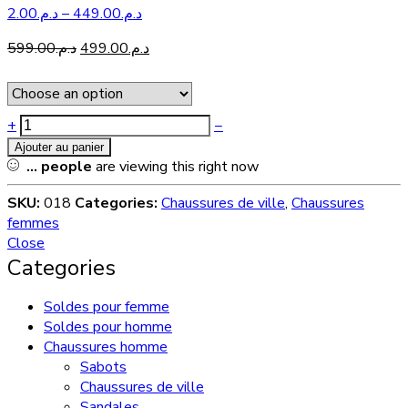
2.00
د.م.
–
449.00
د.م.
599.00
د.م.
499.00
د.م.
+
−
Ajouter au panier
...
people
are viewing this right now
SKU:
018
Categories:
Chaussures de ville
,
Chaussures
femmes
Close
Categories
Soldes pour femme
Soldes pour homme
Chaussures homme
Sabots
Chaussures de ville
Sandales