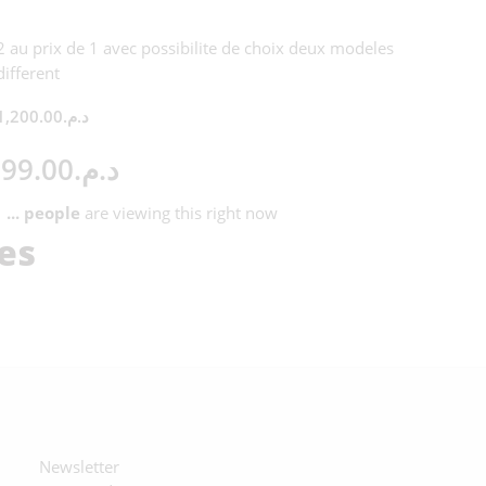
2 au prix de 1 avec possibilite de choix deux modeles
different
1,200.00
د.م.
99.00
د.م.
...
people
are viewing this right now
es
Newsletter