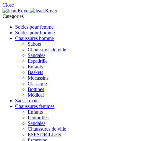
Close
Categories
Soldes pour femme
Soldes pour homme
Chaussures homme
Sabots
Chaussures de ville
Sandales
Espadrille
Enfants
Baskets
Mocassins
Classique
Bottines
Médical
Sacs à main
Chaussures femmes
Enfants
Pantoufles
Sandales
Chaussures de ville
ESPADRILLES
Escarpins