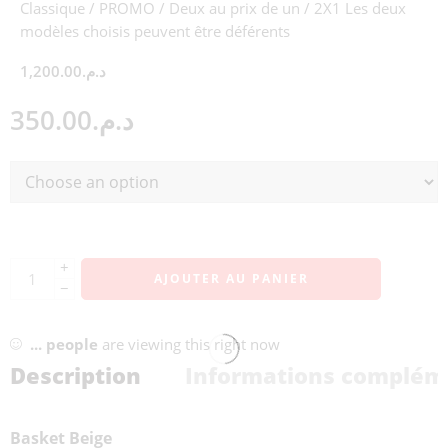
Classique / PROMO / Deux au prix de un / 2X1 Les deux
modèles choisis peuvent être déférents
1,200.00
د.م.
350.00
د.م.
+
AJOUTER AU PANIER
−
...
people
are viewing this right now
Description
Informations complém
Basket Beige