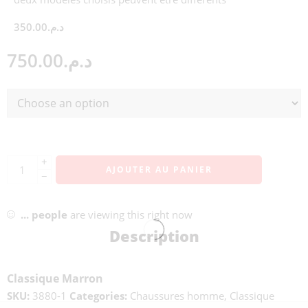
350.00
د.م.
750.00
د.م.
+
AJOUTER AU PANIER
−
...
people
are viewing this right now
Description
Classique Marron
SKU:
3880-1
Categories:
Chaussures homme
,
Classique