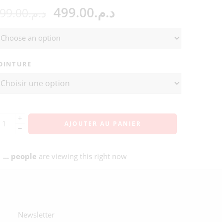
499.00
د.م.
99.00
د.م.
OINTURE
+
AJOUTER AU PANIER
−
...
people
are viewing this right now
Newsletter