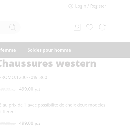
Login / Register
r femme
Soldes pour homme
Chaussures western
PROMO:1200-70%=360
499.00
د.م.
599.00
د.م.
2 au prix de 1 avec possibilite de choix deux modeles
different
499.00
د.م.
599.00
د.م.