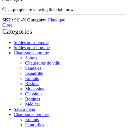
...
people
are viewing this right now
SKU:
921-N
Category:
Classique
Close
Categories
Soldes pour femme
Soldes pour homme
Chaussures homme
Sabots
Chaussures de ville
Sandales
Espadrille
Enfants
Baskets
Mocassins
Classique
Bottines
Médical
Sacs à main
Chaussures femmes
Enfants
Pantoufles