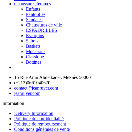
Chaussures femmes
Enfants
Pantoufles
Sandales
Chaussures de ville
ESPADRILLES
Escarpins
Sabots
Baskets
Mocassins
Classique
Bottines
15 Rue Amir Abdelkader, Meknès 50000
(+212)0661040670
contact@jeanruyer.com
jeanruyer.com
Information
Delivery Information
Politique de confidentialité
Politique de remboursement
Conditions générales de vente