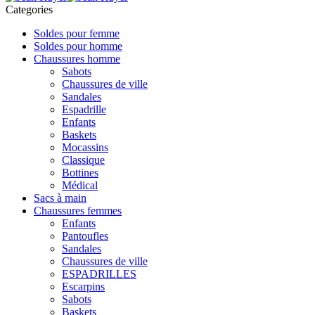
Categories
Soldes pour femme
Soldes pour homme
Chaussures homme
Sabots
Chaussures de ville
Sandales
Espadrille
Enfants
Baskets
Mocassins
Classique
Bottines
Médical
Sacs à main
Chaussures femmes
Enfants
Pantoufles
Sandales
Chaussures de ville
ESPADRILLES
Escarpins
Sabots
Baskets