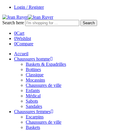
Login / Register
Search here
Search
0
Cart
0
Wishlist
0
Compare
Accueil
Chaussures homme
Baskets & Espadrilles
Bottines
Classique
Mocassins
Chaussures de ville
Enfants
Médical
Sabots
Sandales
Chaussures femmes
Escarpins
Chaussures de ville
Baskets