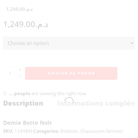
1,249.00
د.م.
1,249.00
د.م.
+
AJOUTER AU PANIER
−
...
people
are viewing this right now
Description
Informations complém
Demie Botte Noir
SKU:
1249BN
Categories:
Bottines
,
Chaussures femmes