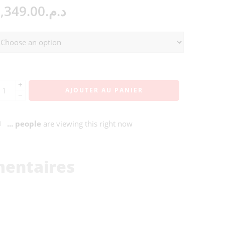
,349.00
د.م.
+
AJOUTER AU PANIER
−
...
people
are viewing this right now
mentaires