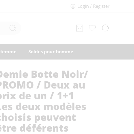
Login / Register
r femme
Soldes pour homme
Demie Botte Noir/
PROMO / Deux au
prix de un / 1+1
Les deux modèles
choisis peuvent
être déférents