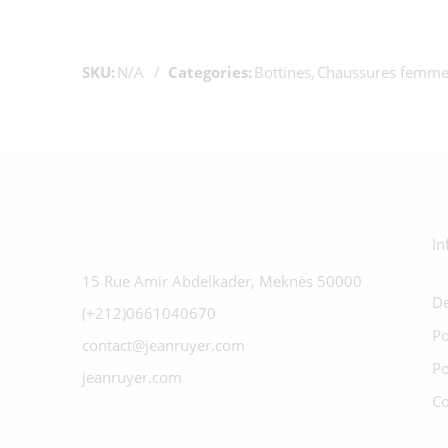
SKU:
N/A
Categories:
Bottines
,
Chaussures femme
In
15 Rue Amir Abdelkader, Meknès 50000
De
(+212)0661040670
Po
contact@jeanruyer.com
Po
jeanruyer.com
Co