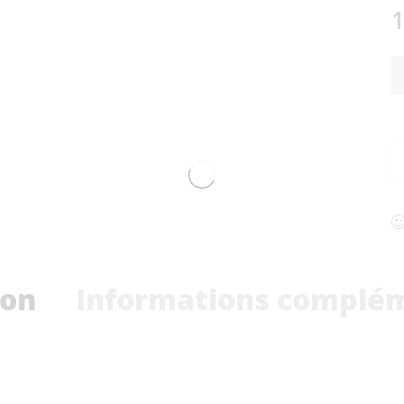
1
ion
Informations complé