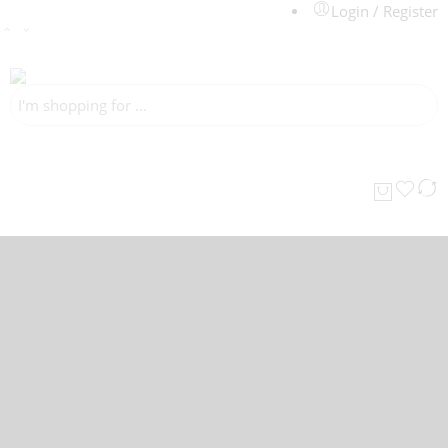
Login / Register
Accueil
Chaussures homme
Baskets & Espadrilles
Bottines
Classique
Mocassins
Chaussures de ville
Enfants
Médical