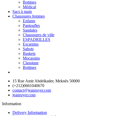
Bottines
Médical
Sacs à main
Chaussures femmes
Enfants
Pantoufles
Sandales
Chaussures de ville
ESPADRILLES
Escarpins
Sabots
Baskets
Mocassins
Classique
Bottines
15 Rue Amir Abdelkader, Meknès 50000
(+212)0661040670
contact@jeanruyer.com
jeanruyer.com
Information
Delivery Information