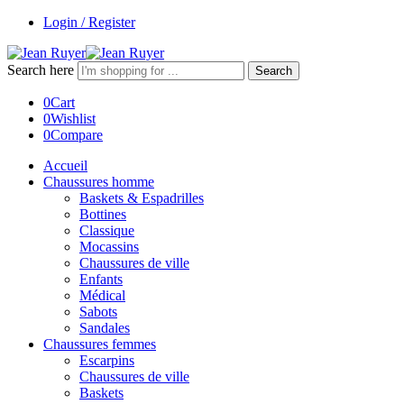
Login / Register
Search here
Search
0
Cart
0
Wishlist
0
Compare
Accueil
Chaussures homme
Baskets & Espadrilles
Bottines
Classique
Mocassins
Chaussures de ville
Enfants
Médical
Sabots
Sandales
Chaussures femmes
Escarpins
Chaussures de ville
Baskets