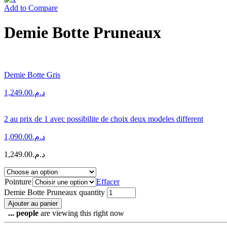
Add to Compare
Demie Botte Pruneaux
Demie Botte Gris
1,249.00
د.م.
2 au prix de 1 avec possibilite de choix deux modeles different
1,090.00
د.م.
1,249.00
د.م.
Pointure
Effacer
Demie Botte Pruneaux quantity
Ajouter au panier
...
people
are viewing this right now