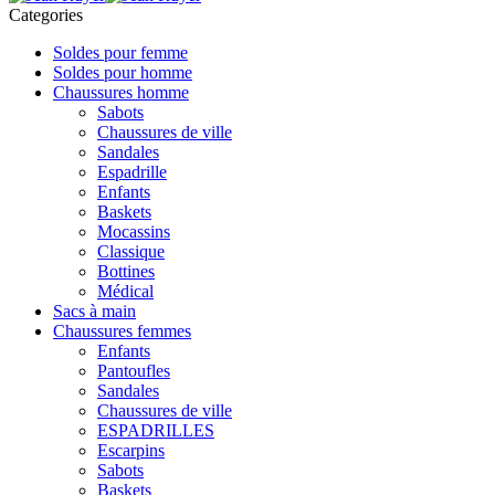
Categories
Soldes pour femme
Soldes pour homme
Chaussures homme
Sabots
Chaussures de ville
Sandales
Espadrille
Enfants
Baskets
Mocassins
Classique
Bottines
Médical
Sacs à main
Chaussures femmes
Enfants
Pantoufles
Sandales
Chaussures de ville
ESPADRILLES
Escarpins
Sabots
Baskets