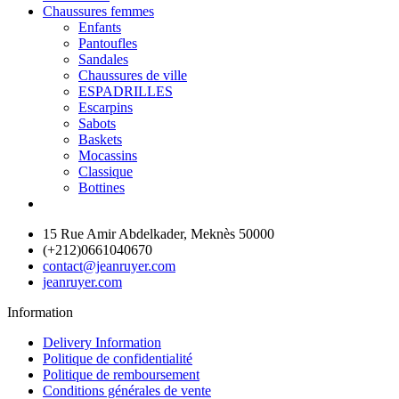
Chaussures femmes
Enfants
Pantoufles
Sandales
Chaussures de ville
ESPADRILLES
Escarpins
Sabots
Baskets
Mocassins
Classique
Bottines
15 Rue Amir Abdelkader, Meknès 50000
(+212)0661040670
contact@jeanruyer.com
jeanruyer.com
Information
Delivery Information
Politique de confidentialité
Politique de remboursement
Conditions générales de vente