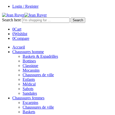
Login / Register
Search here
Search
0
Cart
0
Wishlist
0
Compare
Accueil
Chaussures homme
Baskets & Espadrilles
Bottines
Classique
Mocassins
Chaussures de ville
Enfants
Médical
Sabots
Sandales
Chaussures femmes
Escarpins
Chaussures de ville
Baskets