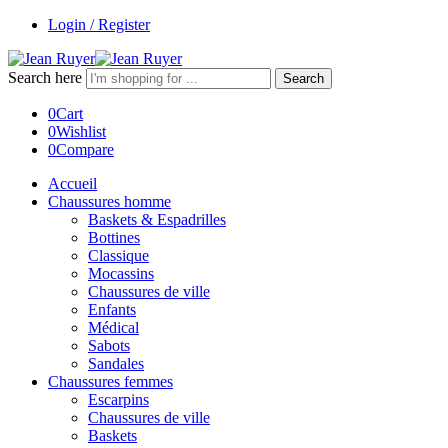
Login / Register
Search here
Search
0
Cart
0
Wishlist
0
Compare
Accueil
Chaussures homme
Baskets & Espadrilles
Bottines
Classique
Mocassins
Chaussures de ville
Enfants
Médical
Sabots
Sandales
Chaussures femmes
Escarpins
Chaussures de ville
Baskets