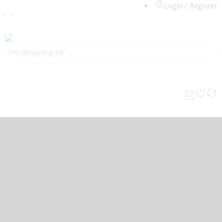
Login / Register
Accueil
Chaussures homme
Baskets & Espadrilles
Bottines
Classique
Mocassins
Chaussures de ville
Enfants
Médical