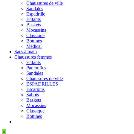
Chaussures de ville
Sandales
Espadrille
Enfants
Baskets
Mocassins
Classique
Bottines
Médical
Sacs à main
Chaussures femmes
Enfants
Pantoufles
Sandales
Chaussures de ville
ESPADRILLES
Escarpins
Sabots
Baskets
Mocassins
Classique
Bottines
×