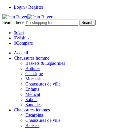
Login / Register
Search here
Search
0
Cart
0
Wishlist
0
Compare
Accueil
Chaussures homme
Baskets & Espadrilles
Bottines
Classique
Mocassins
Chaussures de ville
Enfants
Médical
Sabots
Sandales
Chaussures femmes
Escarpins
Chaussures de ville
Baskets