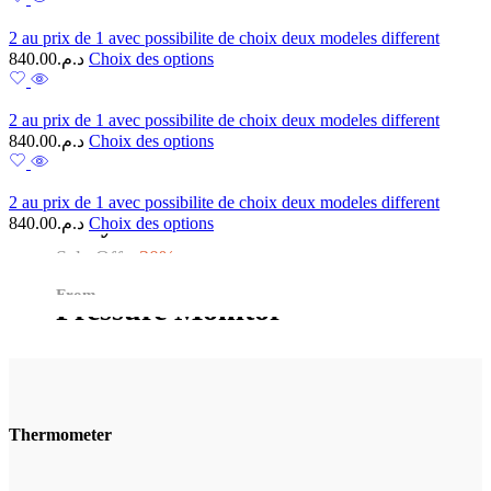
2 au prix de 1 avec possibilite de choix deux modeles different
840.00
د.م.
Choix des options
2 au prix de 1 avec possibilite de choix deux modeles different
840.00
د.م.
Choix des options
Forehead
2 au prix de 1 avec possibilite de choix deux modeles different
Facemask
Body
Thermometer
840.00
د.م.
Choix des options
High Quanlity
Sale Off
30%
2022 Blood
From
Shop Now
Pressure Monitor
$3.99
Up to
20%
Shop Now
Shop Now
Thermometer