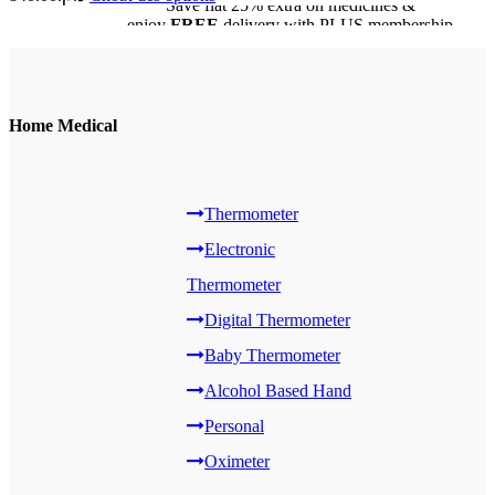
Save flat
25%
extra on medicines &
enjoy
FREE
delivery with PLUS membership
View more
Home Medical
Thermometer
Electronic
Thermometer
Digital Thermometer
Baby Thermometer
Alcohol Based Hand
Personal
Oximeter