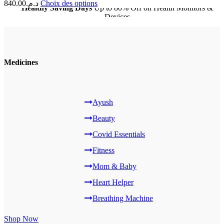
840.00
د.م.
Choix des options
Healthy Saving Days
Up to 80% Off on Health Monitors &
Devices
code: ele22
Medicines
Ayush
Beauty
Covid Essentials
Fitness
Mom & Baby
Heart Helper
Breathing Machine
Shop Now