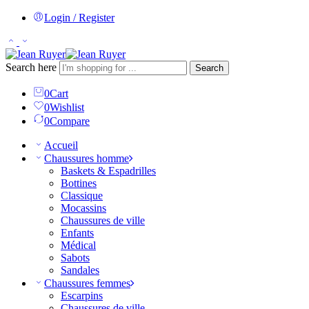
Login / Register
Search here
Search
0
Cart
0
Wishlist
0
Compare
Accueil
Chaussures homme
Baskets & Espadrilles
Bottines
Classique
Mocassins
Chaussures de ville
Enfants
Médical
Sabots
Sandales
Chaussures femmes
Escarpins
Chaussures de ville