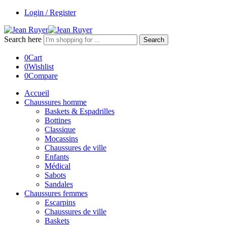
Login / Register
Search here
Search
0
Cart
0
Wishlist
0
Compare
Accueil
Chaussures homme
Baskets & Espadrilles
Bottines
Classique
Mocassins
Chaussures de ville
Enfants
Médical
Sabots
Sandales
Chaussures femmes
Escarpins
Chaussures de ville
Baskets