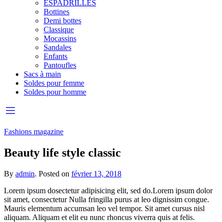
ESPADRILLES
Bottines
Demi bottes
Classique
Mocassins
Sandales
Enfants
Pantoufles
Sacs à main
Soldes pour femme
Soldes pour homme
Fashions magazine
Beauty life style classic
By
admin
.
Posted on
février 13, 2018
Lorem ipsum dosectetur adipisicing elit, sed do.Lorem ipsum dolor
sit amet, consectetur Nulla fringilla purus at leo dignissim congue.
Mauris elementum accumsan leo vel tempor. Sit amet cursus nisl
aliquam. Aliquam et elit eu nunc rhoncus viverra quis at felis.